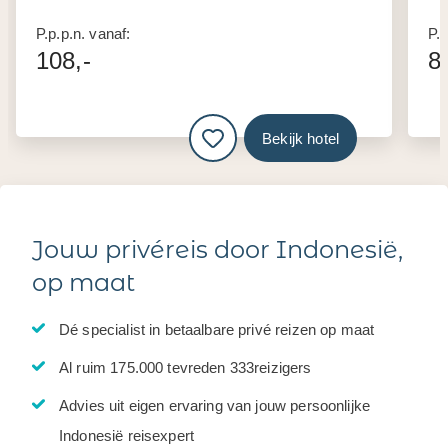
P.p.p.n. vanaf:
P.p
108,-
8
Bekijk hotel
Jouw privéreis door Indonesië,
op maat
Dé specialist in betaalbare privé reizen op maat
Al ruim 175.000 tevreden 333reizigers
Advies uit eigen ervaring van jouw persoonlijke
Indonesië reisexpert