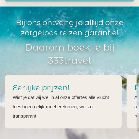
Bij ons ontvang je altijd onze
zorgeloos reizen garantie!
Daarom boek je bij
333travel
Eerlijke prijzen!
R
Wist je dat wij wel in al onze offertes alle vlucht
Al
toeslagen gelijk meeberekenen, wel zo
aa
transparant.
re