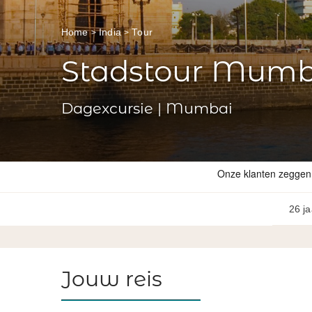
Home
India
Tour
Stadstour Mumb
Dagexcursie | Mumbai
26 ja
Jouw reis