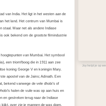
d van India. Het ligt in het westen aan de
van het land. Het centrum van Mumbai is
 staal. Maar net als andere Indiase
s ook bekend om de grootste filmindustrie
ste hoogtepunten van Mumbai. Het symbool
ia), een triomfboog die in 1911 aan zee
Joy helpt je op w
itse koning George V en koningin Mary.
ste apostel van de Jains; Adinath. Een
t, bekend vanwege de vele dhobi’s of
hobi’s halen de vuile was op aan huis en
n en gestreken terug naar de Indiase
ok kijkt, over zie je mannen de was doen.