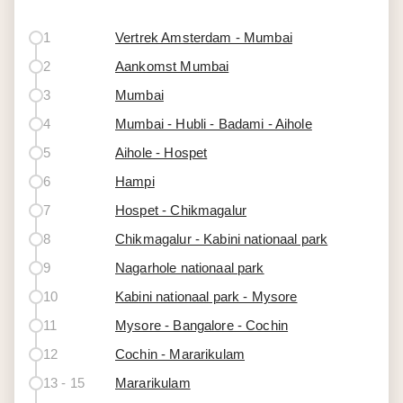
1
Vertrek Amsterdam - Mumbai
2
Aankomst Mumbai
3
Mumbai
4
Mumbai - Hubli - Badami - Aihole
5
Aihole - Hospet
6
Hampi
7
Hospet - Chikmagalur
8
Chikmagalur - Kabini nationaal park
9
Nagarhole nationaal park
10
Kabini nationaal park - Mysore
11
Mysore - Bangalore - Cochin
12
Cochin - Mararikulam
13 - 15
Mararikulam