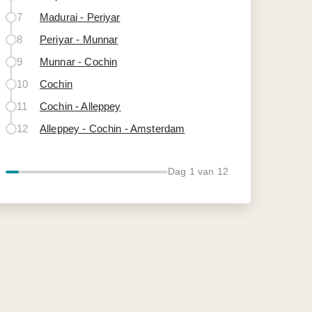
7
Madurai - Periyar
8
Periyar - Munnar
9
Munnar - Cochin
10
Cochin
11
Cochin - Alleppey
12
Alleppey - Cochin - Amsterdam
Dag
1
van 12