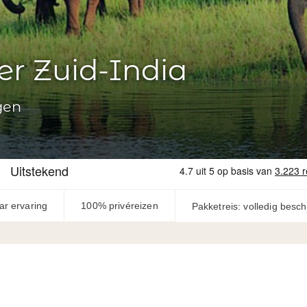
er Zuid-India
gen
ar ervaring
100% privéreizen
Pakketreis: volledig besc