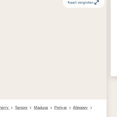
Kaart vergroten
herry
Tanjore
Madurai
Periyar
Alleppey