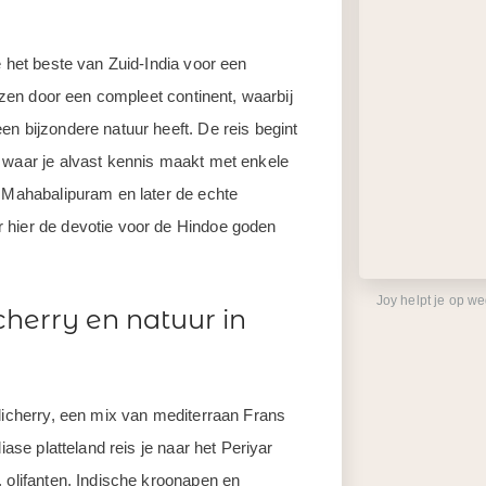
e het beste van Zuid-India voor een
eizen door een compleet continent, waarbij
en bijzondere natuur heeft. De reis begint
 waar je alvast kennis maakt met enkele
r Mahabalipuram en later de echte
 hier de devotie voor de Hindoe goden
Joy helpt je op w
cherry en natuur in
ndicherry, een mix van mediterraan Frans
iase platteland reis je naar het Periyar
. olifanten, Indische kroonapen en