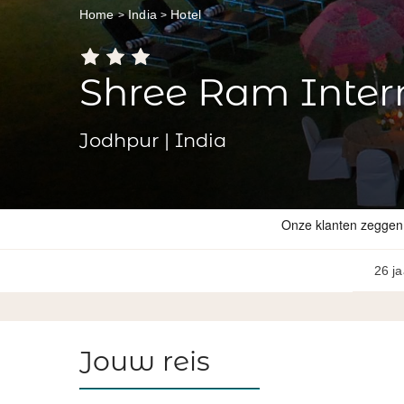
Home
India
Hotel
Shree Ram Intern
Jodhpur | India
26 ja
Jouw reis