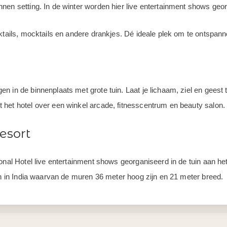
nen setting. In de winter worden hier live entertainment shows geo
cktails, mocktails en andere drankjes. Dé ideale plek om te ontspan
n in de binnenplaats met grote tuin. Laat je lichaam, ziel en gee
het hotel over een winkel arcade, fitnesscentrum en beauty salon.
resort
onal Hotel live entertainment shows georganiseerd in de tuin aan he
en in India waarvan de muren 36 meter hoog zijn en 21 meter breed.