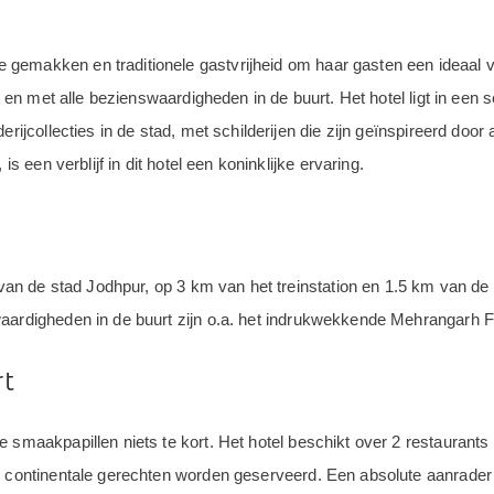
emakken en traditionele gastvrijheid om haar gasten een ideaal verb
ur en met alle bezienswaardigheden in de buurt. Het hotel ligt in een
erijcollecties in de stad, met schilderijen die zijn geïnspireerd doo
is een verblijf in dit hotel een koninklijke ervaring.
t van de stad Jodhpur, op 3 km van het treinstation en 1.5 km van de
waardigheden in de buurt zijn o.a. het indrukwekkende Mehrangarh 
rt
e smaakpapillen niets te kort. Het hotel beschikt over 2 restaurant
n continentale gerechten worden geserveerd. Een absolute aanrader z