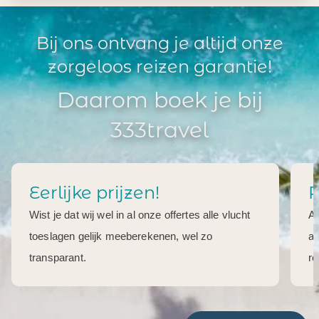
Bij ons ontvang je altijd onze
zorgeloos reizen garantie!
Daarom boek je bij
333travel
Eerlijke prijzen!
R
Wist je dat wij wel in al onze offertes alle vlucht
Al
toeslagen gelijk meeberekenen, wel zo
aa
transparant.
re