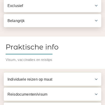
Exclusief
Belangrijk
Praktische info
Inbegrepen in de prijs
Visum, vaccinaties en reistips
Instructies van 30 minuten
Engelssprekende ervaren gletsjer gids
Individuele reizen op maat
Drie uur durende gletsjer wandeling
Gletsjeruitrusting
Reisdocumenten/visum