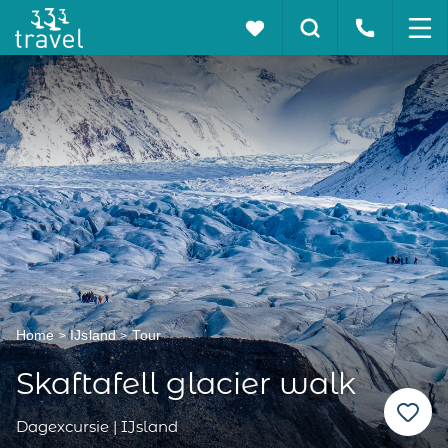
Home
IJsland
Tour
Skaftafell glacier walk
Dagexcursie | IJsland