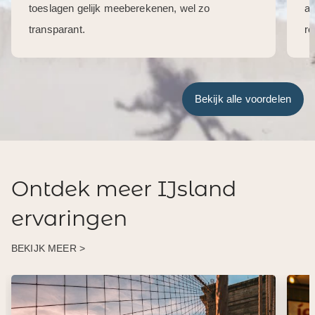
toeslagen gelijk meeberekenen, wel zo
aa
transparant.
re
Bekijk alle voordelen
Ontdek meer IJsland
ervaringen
BEKIJK MEER >