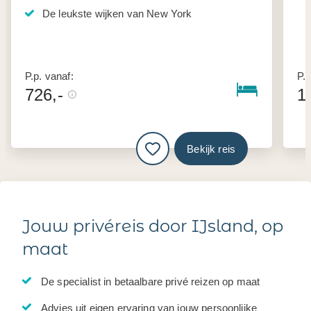
De leukste wijken van New York
P.p. vanaf:
P.p
726,-
1
Bekijk reis
Jouw privéreis door IJsland, op
maat
De specialist in betaalbare privé reizen op maat
Advies uit eigen ervaring van jouw persoonlijke