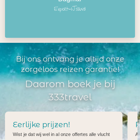
Expert-IJsland
Bij ons ontvang je altijd onze
zorgeloos reizen garantie!
Daarom boek je bij
333travel
Eerlijke prijzen!
R
Wist je dat wij wel in al onze offertes alle vlucht
Al