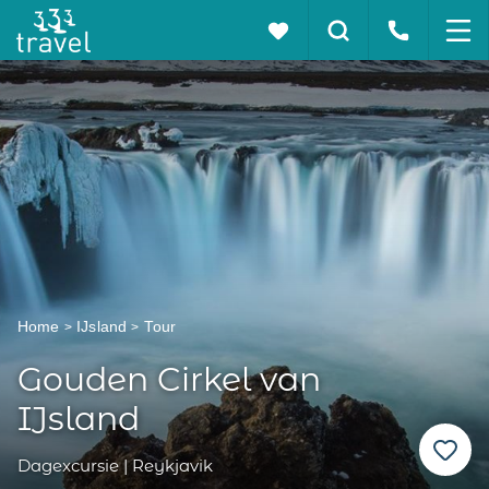
Home
IJsland
Tour
Gouden Cirkel van
IJsland
Dagexcursie | Reykjavik