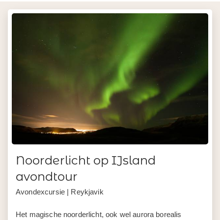
Noorderlicht op IJsland
avondtour
Avondexcursie | Reykjavik
Het magische noorderlicht, ook wel aurora borealis
genoemd, deze tour per bus brengt je naar de prachtigste
locaties waar je de meeste kans maakt om het te zien.
Meer info