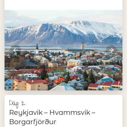
Dag 2
Reykjavik – Hvammsvik –
Borgarfjörður