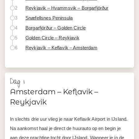
2
Reykjavik – Hvammsvik – Borgarfjörður
3
Snæfellsnes Peninsula
4
Borgarfjörður – Golden Circle
5
Golden Circle – Reykjavik
6
Reykjavík – Keflavík – Amsterdam
Dag 1
Amsterdam – Keflavik –
Reykjavik
In slechts drie uur vlieg je naar Keflavik Airport in IJsland.
Na aankomst haal je direct de huurauto op en begin je
aan deze prachtige tocht door IJsland. Wanneer je in de