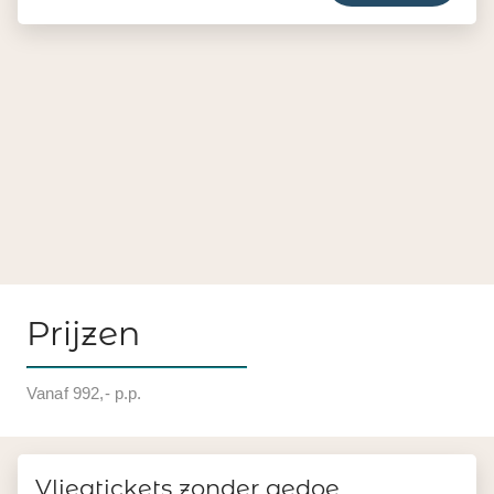
Prijzen
Vanaf 992,- p.p.
Vliegtickets zonder gedoe
Boek je vluchten erbij via ons. Ruimbagage altijd
inbegrepen - ook bij binnenlandse vluchten en
overstappen. Geen wisselende bagageregels, geen