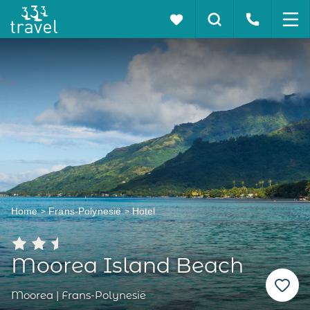
Home
Frans-Polynesië
Hotel
Moorea Island Beach
Moorea | Frans-Polynesië