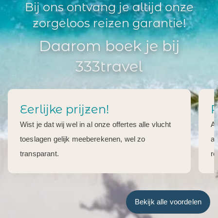
Bij ons ontvang je altijd onze
zorgeloos reizen garantie!
Daarom boek je bij
333travel
Eerlijke prijzen!
R
Wist je dat wij wel in al onze offertes alle vlucht
Al
toeslagen gelijk meeberekenen, wel zo
aa
transparant.
re
Bekijk alle voordelen