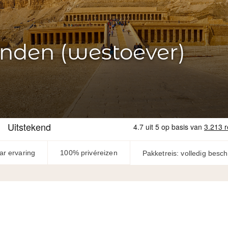
enden (westoever)
ar ervaring
100% privéreizen
Pakketreis: volledig besc