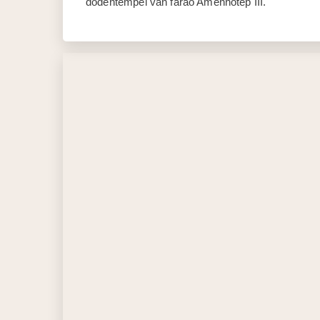
dodentempel van farao Amenhotep III.