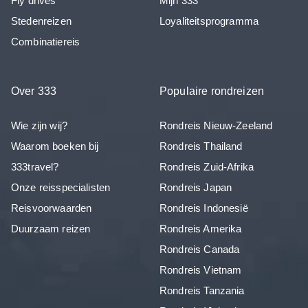
Fly drives
Mijn 333
Stedenreizen
Loyaliteitsprogramma
Combinatiereis
Over 333
Populaire rondreizen
Wie zijn wij?
Rondreis Nieuw-Zeeland
Waarom boeken bij
Rondreis Thailand
333travel?
Rondreis Zuid-Afrika
Onze reisspecialisten
Rondreis Japan
Reisvoorwaarden
Rondreis Indonesië
Duurzaam reizen
Rondreis Amerika
Rondreis Canada
Rondreis Vietnam
Rondreis Tanzania