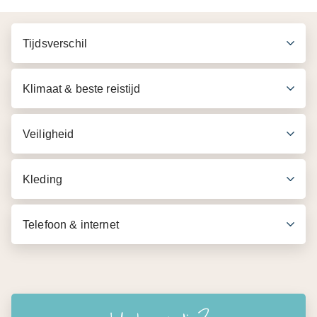
Retourvlucht Amsterdam - Dubai (indien bij ons
geboekt)
Tijdsverschil
Transfer vliegveld - hotel in Ras al Khaimah en v.v.
4 overnachtingen
Klimaat & beste reistijd
Dagelijks ontbijt
De reisbescheiden staan vanaf 2 weken voor vertrek
Veiligheid
klaar op MIJN333
Kleding
Telefoon & internet