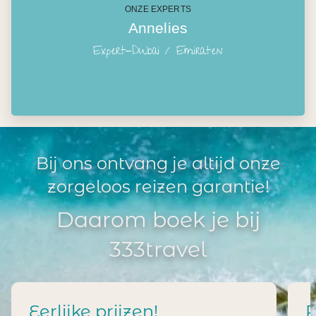
ONZE EXPERTS
Annelies
Expert-Dubai / Emiraten
Bij ons ontvang je altijd onze
zorgeloos reizen garantie!
Daarom boek je bij
333travel
Eerlijke prijzen!
R