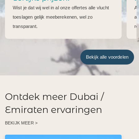
Wist je dat wij wel in al onze offertes alle vlucht
Al
toeslagen gelijk meeberekenen, wel zo
aa
transparant.
re
Bekijk alle voordelen
Ontdek meer Dubai /
Emiraten ervaringen
BEKIJK MEER >