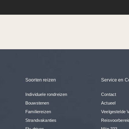
Soorten reizen
Service en C
Individuele rondreizen
Contact
Bouwstenen
Actueel
Familiereizen
Veelgestelde 
Strandvakanties
Reisvoorberei
Fly drives
Mijn 333