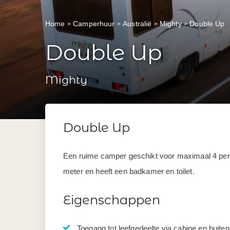
Home
Camperhuur
Australië
Mighty
Double Up
Double Up
Mighty
Double Up
Een ruime camper geschikt voor maximaal 4 pers
meter en heeft een badkamer en toilet.
Eigenschappen
Toegang tot leefgedeelte via cabine en buite