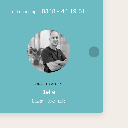
0348 - 44 19 51
of bel ons op:
ONZE EXPERTS
Jelle
Expert-Australie