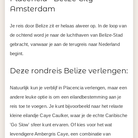
gebracht, vanwaar je aan de terugreis naar Nederland
begint.
Deze rondreis Belize verlengen:
Natuurlijk kun je verblijf in Placencia verlengen, maar een
andere leuke optie is om een eilandbestemming aan je
reis toe te voegen. Je kunt bijvoorbeeld naar het relaxte
kleine eilandje Caye Caulker, waar je de echte Caribische
'Go Slow' sfeer kunt ervaren. Of kies voor het wat
levendigere Ambergris Caye, een combinatie van
comfortabele resorts, gezellige restaurants, leuke bars en
volop watersportmogelijkheden. Ambergris is dé
uitvalsbasis voor trips naar het Hol Chan Marine
Reserve, een beschermd rifgebied waar je kunt