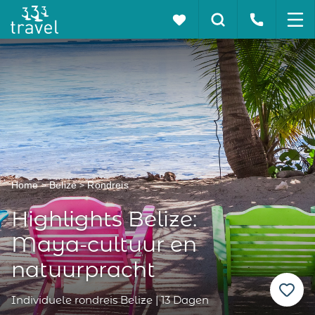
Home
Belize
Rondreis
Highlights Belize:
Maya-cultuur en
natuurpracht
Individuele rondreis Belize | 13 Dagen