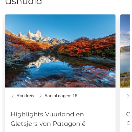
Ushuaia
Rondreis
Aantal dagen: 16
Highlights Vuurland en
C
Gletsjers van Patagonië
A