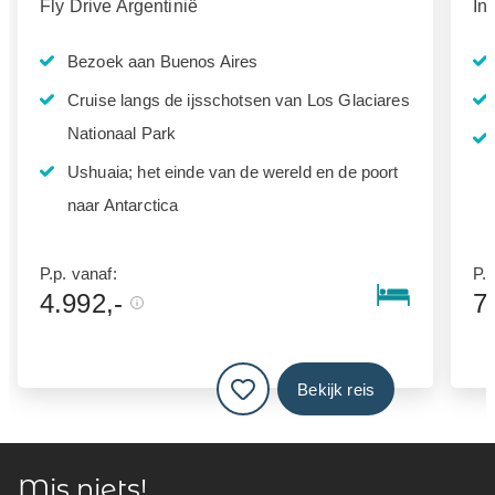
Fly Drive Argentinië
In
Bezoek aan Buenos Aires
Cruise langs de ijsschotsen van Los Glaciares
Nationaal Park
Ushuaia; het einde van de wereld en de poort
naar Antarctica
P.p. vanaf:
P.p
4.992,-
7
Bekijk reis
Mis niets!