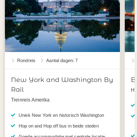
Rondreis
Aantal dagen: 7
New York and Washington By
B
Rail
Ha
Treinreis Amerika
Uniek New York en historisch Washington
Hop on and Hop off bus in beide steden
Goede accommodatie met centrale locatie