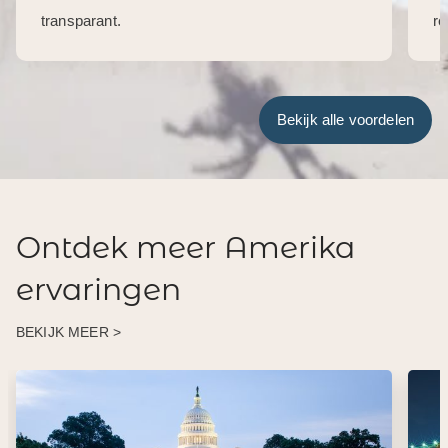
transparant.
re
Bekijk alle voordelen
Ontdek meer Amerika
ervaringen
BEKIJK MEER >