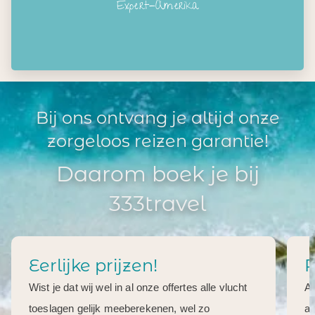
Expert-Amerika
Bij ons ontvang je altijd onze
zorgeloos reizen garantie!
Daarom boek je bij
333travel
Eerlijke prijzen!
R
Wist je dat wij wel in al onze offertes alle vlucht
Al
toeslagen gelijk meeberekenen, wel zo
aa