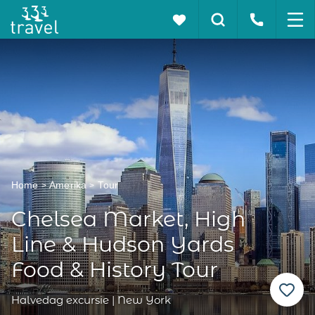
Home
Amerika
Tour
Chelsea Market, High
Line & Hudson Yards
Food & History Tour
Halvedag excursie | New York