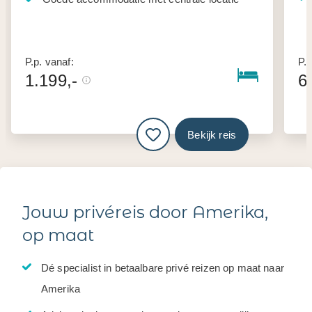
P.p. vanaf:
P.p
1.199,-
6
Bekijk reis
Jouw privéreis door Amerika,
op maat
Dé specialist in betaalbare privé reizen op maat naar
Amerika