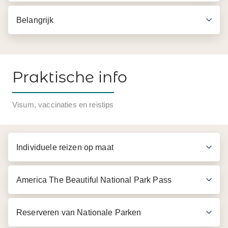
Belangrijk
Praktische info
Inbegrepen in de prijs
Visum, vaccinaties en reistips
Engelssprekende gids
Cruise over Biscayne Bay (90 minuten)
Individuele reizen op maat
Vrije tijd bij Bayside Marketplace (1 uur)
Hotel pick-up langs de A1A van Hollywood tot
America The Beautiful National Park Pass
Brickell Ave
Reserveren van Nationale Parken