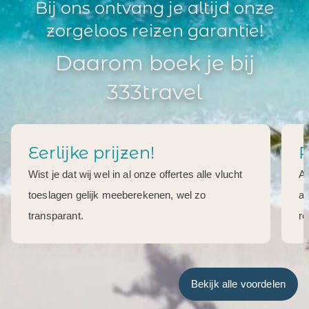
Bij ons ontvang je altijd onze
zorgeloos reizen garantie!
Daarom boek je bij
333travel
Eerlijke prijzen!
R
Wist je dat wij wel in al onze offertes alle vlucht
Al
toeslagen gelijk meeberekenen, wel zo
aa
transparant.
re
Bekijk alle voordelen