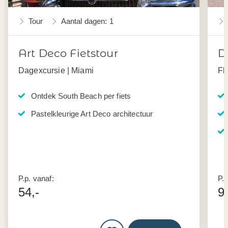
Tour
Aantal dagen: 1
Art Deco Fietstour
D
Dagexcursie | Miami
Fl
Ontdek South Beach per fiets
Pastelkleurige Art Deco architectuur
P.p. vanaf:
P.p
54,-
9