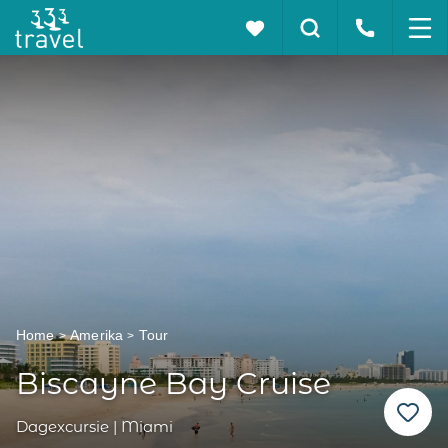
Home
Amerika
Tour
Biscayne Bay Cruise
Dagexcursie | Miami