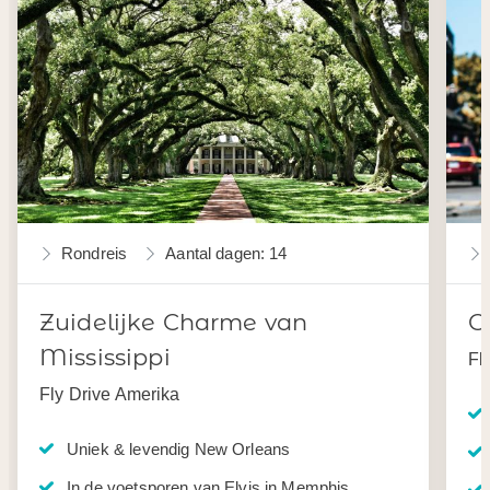
Rondreis
Aantal dagen: 14
Zuidelijke Charme van
C
Mississippi
Fl
Fly Drive Amerika
Uniek & levendig New Orleans
In de voetsporen van Elvis in Memphis