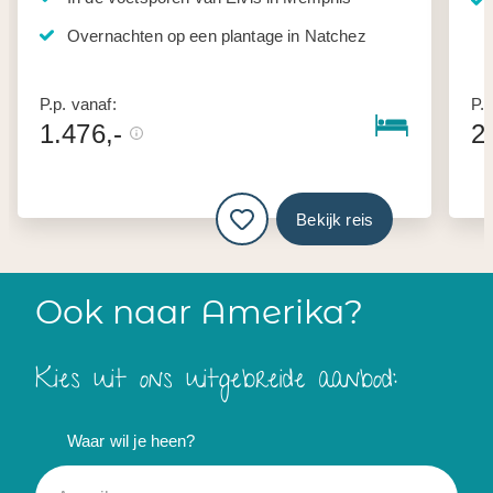
Overnachten op een plantage in Natchez
P.p. vanaf:
P.p
1.476,-
2
Bekijk reis
Ook naar Amerika?
Kies uit ons uitgebreide aanbod:
Waar wil je heen?