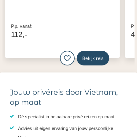
P.p. vanaf:
P.p
112,-
4
Bekijk reis
Jouw privéreis door Vietnam,
op maat
Dé specialist in betaalbare privé reizen op maat
Advies uit eigen ervaring van jouw persoonlijke