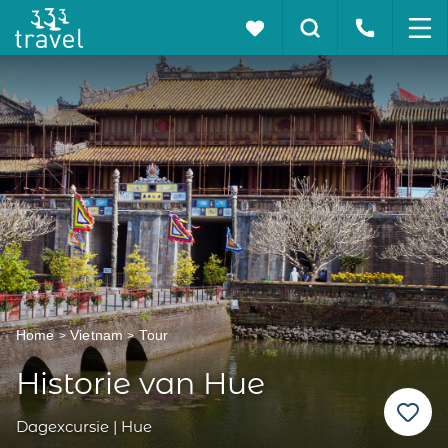
Home
Vietnam
Tour
Historie van Hue
Dagexcursie | Hue