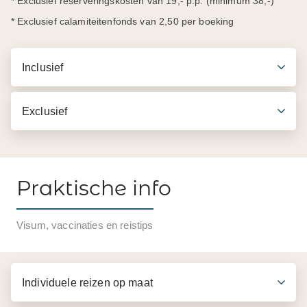
* Exclusief reserveringskosten van 19,- p.p. (minimum 38,-)
* Exclusief calamiteitenfonds van 2,50 per boeking
Inclusief
Exclusief
Praktische info
Inbegrepen in de prijs
Visum, vaccinaties en reistips
Transfers van en naar je hotel
Lokale Engelssprekende gids
Individuele reizen op maat
Drinkwater
Bezoek aan de keizerlijke citadel