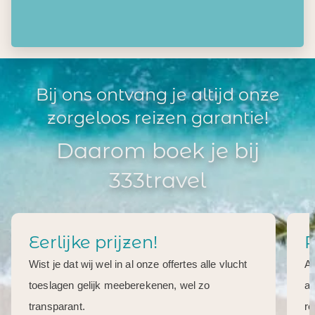
Bij ons ontvang je altijd onze
zorgeloos reizen garantie!
Daarom boek je bij
333travel
Eerlijke prijzen!
R
Wist je dat wij wel in al onze offertes alle vlucht
Al
toeslagen gelijk meeberekenen, wel zo
aa
transparant.
re