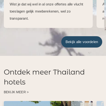
Wist je dat wij wel in al onze offertes alle vlucht
Al
toeslagen gelijk meeberekenen, wel zo
aa
transparant.
re
Bekijk alle voordelen
Ontdek meer Thailand
hotels
BEKIJK MEER >