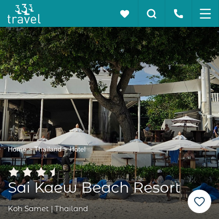
Home
Thailand
Hotel
Sai Kaew Beach Resort
Koh Samet | Thailand