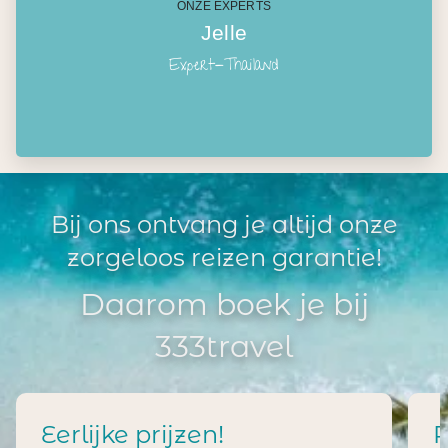
ONZE EXPERTS
Jelle
Expert-Thailand
Bij ons ontvang je altijd onze
zorgeloos reizen garantie!
Daarom boek je bij
333travel
Eerlijke prijzen!
R