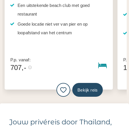
Een uitstekende beach club met goed
restaurant
Goede locatie niet ver van pier en op
loopafstand van het centrum
P.p. vanaf:
P.p
707,-
1
Bekijk reis
Jouw privéreis door Thailand,