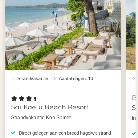
Strandvakantie
Aantal dagen: 10
B
Sai Kaew Beach Resort
S
Strandvakantie Koh Samet
In
Direct gelegen aan een breed hagelwit strand