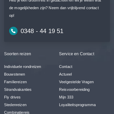
Heb je een droomreis in gedachten en wil je weten wat
de mogelijkheden zijn? Neem dan vrijblijvend contact
op!
0348 - 44 19 51
Soorten reizen
Service en Contact
Individuele rondreizen
Contact
Bouwstenen
Actueel
Familiereizen
Veelgestelde Vragen
Strandvakanties
Reisvoorbereiding
Fly drives
Mijn 333
Stedenreizen
Loyaliteitsprogramma
Combinatiereis