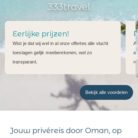
333travel
Eerlijke prijzen!
R
Wist je dat wij wel in al onze offertes alle vlucht
Al
toeslagen gelijk meeberekenen, wel zo
aa
transparant.
re
Bekijk alle voordelen
Jouw privéreis door Oman, op