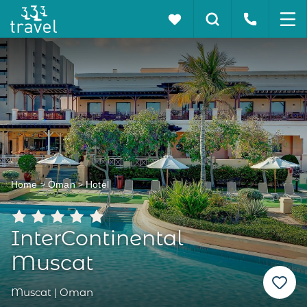
Home
Oman
Hotel
InterContinental
Muscat
Muscat | Oman