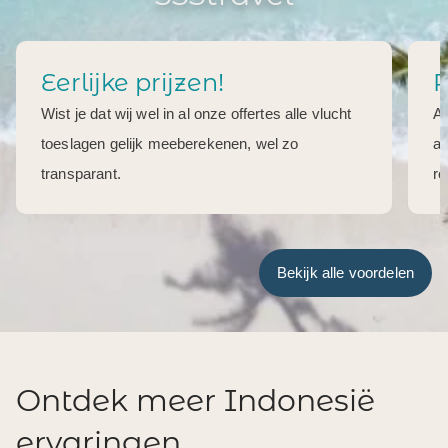
Eerlijke prijzen!
R
Wist je dat wij wel in al onze offertes alle vlucht
Al
toeslagen gelijk meeberekenen, wel zo
aa
transparant.
re
Bekijk alle voordelen
Ontdek meer Indonesië
ervaringen