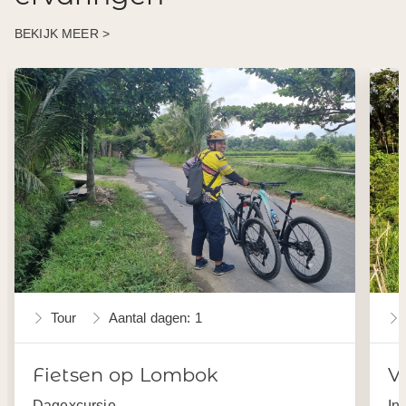
BEKIJK MEER >
Tour
Aantal dagen: 1
Fietsen op Lombok
V
Dagexcursie
In