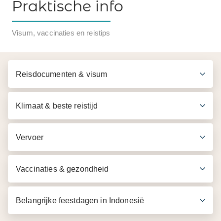
Praktische info
Inbegrepen in de prijs
Visum, vaccinaties en reistips
Vervoer per airco auto of minibus
Gebruik van goede fiets en fietshelm
Reisdocumenten & visum
Ophalen bij een hotel in Senggigi en terugbrengen
naar een hotel in Senggigi
Klimaat & beste reistijd
Lokale Engelssprekende gids
Bezoek aan lokale dorpjes
Oversteek van de rivier per houten gondel
Vervoer
** Entreegelden op bovengenoemde excursies zijn
Vaccinaties & gezondheid
inbegrepen
Belangrijke feestdagen in Indonesië