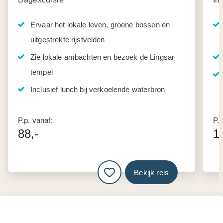
Ervaar het lokale leven, groene bossen en
uitgestrekte rijstvelden
Zie lokale ambachten en bezoek de Lingsar
tempel
Inclusief lunch bij verkoelende waterbron
P.p. vanaf:
P.p
88,-
1
Bekijk reis