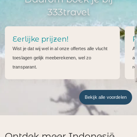
333travel
Eerlijke prijzen!
R
Wist je dat wij wel in al onze offertes alle vlucht
Al
toeslagen gelijk meeberekenen, wel zo
aa
transparant.
re
Bekijk alle voordelen
Ontdek meer Indonesië