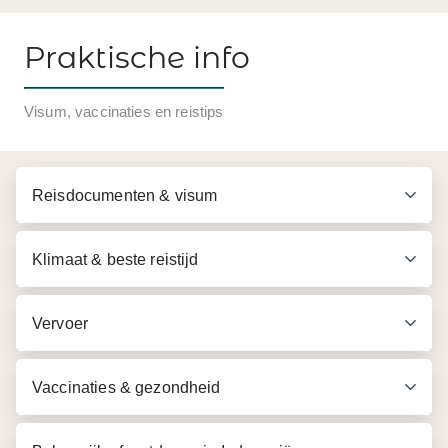
Praktische info
Inbegrepen in de prijs
Visum, vaccinaties en reistips
Retourvlucht Amsterdam - Denpasar (Bali) (indien
bij ons geboekt)
Reisdocumenten & visum
Transfer vliegveld - hotel v.v.
7 overnachtingen in een Deluxe kamer
Klimaat & beste reistijd
Dagelijks ontbijt
Nederlandssprekende reisleiding
Vervoer
** De reisbescheiden staan vanaf 2 weken voor vertrek
klaar op MIJN333
Vaccinaties & gezondheid