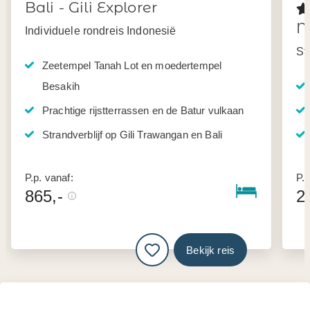
Bali - Gili Explorer
M
Individuele rondreis Indonesië
St
Zeetempel Tanah Lot en moedertempel
Besakih
Prachtige rijstterrassen en de Batur vulkaan
Strandverblijf op Gili Trawangan en Bali
P.p. vanaf:
P.p
865,-
2
Bekijk reis