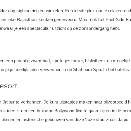
kke dag sightseeing en winkelen. Een ideale plek om te relaxen onde
hentieke Rajasthani keuken geserveerd. Maar ook het Pool-Side Bar
anwaar je een spectaculair uitzicht op de zonsondergang hebt.
allen een prachtig zwembad, spelletjeskamer, bibliotheek en mogelij
 je je heerlijk laten verwennen in de Shahpura Spa. In het hotel is
resort
Jaipur te verkennen. Je kunt uitstapjes maken naar bijvoorbeeld h
uk idee is om een typische Bollywood film te gaan kijken in de be
 pleinen en historische gebouwen van deze ‘roze stad’ zoals Jaipu