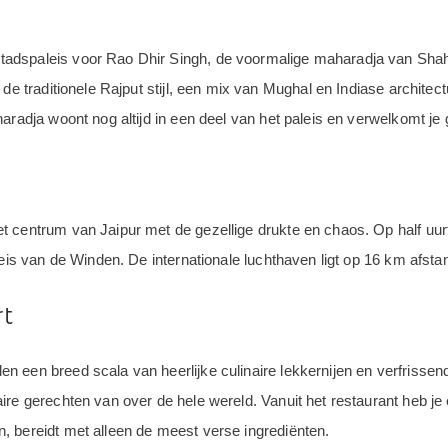
adspaleis voor Rao Dhir Singh, de voormalige maharadja van Shahp
 de traditionele Rajput stijl, een mix van Mughal en Indiase architec
aradja woont nog altijd in een deel van het paleis en verwelkomt je 
centrum van Jaipur met de gezellige drukte en chaos. Op half uurtje 
leis van de Winden. De internationale luchthaven ligt op 16 km afsta
rt
 een breed scala van heerlijke culinaire lekkernijen en verfrissen
re gerechten van over de hele wereld. Vanuit het restaurant heb je 
, bereidt met alleen de meest verse ingrediënten.