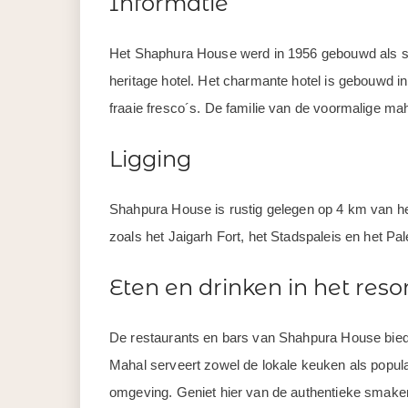
Informatie
Het Shaphura House werd in 1956 gebouwd als st
heritage hotel. Het charmante hotel is gebouwd in
fraaie fresco´s. De familie van de voormalige mah
Ligging
Shahpura House is rustig gelegen op 4 km van het 
zoals het Jaigarh Fort, het Stadspaleis en het Pa
Eten en drinken in het reso
De restaurants en bars van Shahpura House bieden
Mahal serveert zowel de lokale keuken als populai
omgeving. Geniet hier van de authentieke smaken