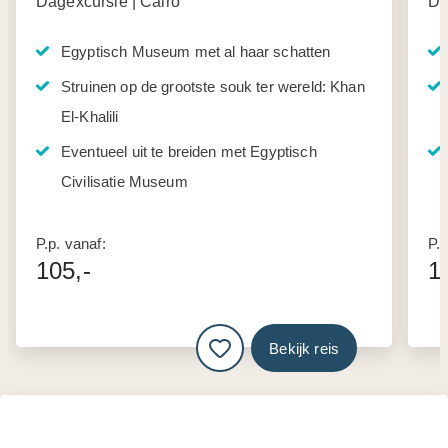
Dagexcursie | Cairo
Da
Egyptisch Museum met al haar schatten
Struinen op de grootste souk ter wereld: Khan
El-Khalili
Eventueel uit te breiden met Egyptisch
Civilisatie Museum
P.p. vanaf:
P.p
105,-
1
Bekijk reis