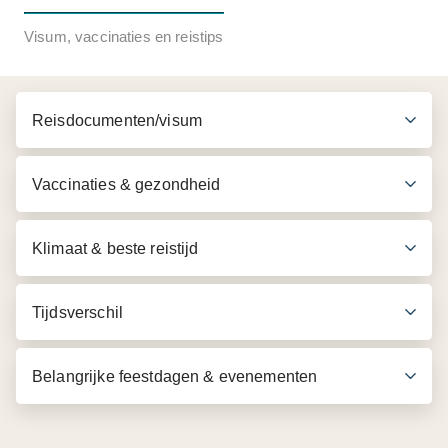
Inbegrepen in de prijs
Visum, vaccinaties en reistips
Transfers per airconditioned auto/minibus
Begeleiding van een Engelssprekende gids
Reisdocumenten/visum
Entreegelden volgens programma
Vaccinaties & gezondheid
Klimaat & beste reistijd
Tijdsverschil
Belangrijke feestdagen & evenementen