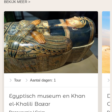
BEKIJK MEER >
Tour
Aantal dagen: 1
Egyptisch museum en Khan
D
el-Khalili Bazar
G