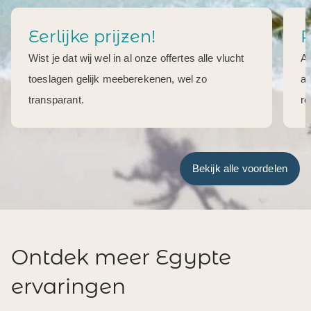
Eerlijke prijzen!
R
Wist je dat wij wel in al onze offertes alle vlucht
Al
toeslagen gelijk meeberekenen, wel zo
aa
transparant.
re
Bekijk alle voordelen
Ontdek meer Egypte
ervaringen