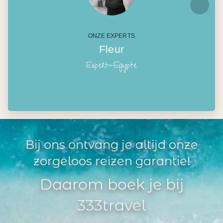
ONZE EXPERTS
Fleur
Expert-Egypte
Bij ons ontvang je altijd onze
zorgeloos reizen garantie!
Daarom boek je bij
333travel