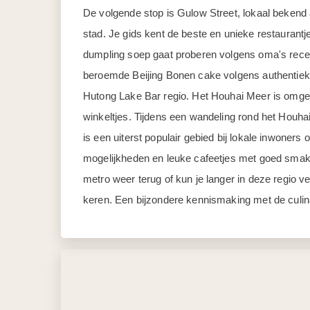
De volgende stop is Gulow Street, lokaal bekend al
stad. Je gids kent de beste en unieke restaurantje
dumpling soep gaat proberen volgens oma's recep
beroemde Beijing Bonen cake volgens authentiek re
Hutong Lake Bar regio. Het Houhai Meer is omgev
winkeltjes. Tijdens een wandeling rond het Houhai 
is een uiterst populair gebied bij lokale inwoners 
mogelijkheden en leuke cafeetjes met goed smak
metro weer terug of kun je langer in deze regio v
keren. Een bijzondere kennismaking met de culina