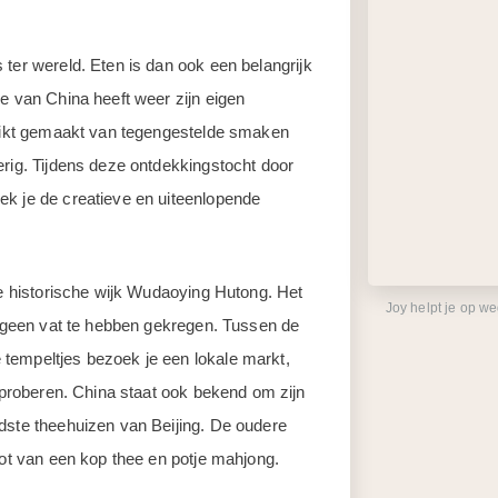
ter wereld. Eten is dan ook een belangrijk
e van China heeft weer zijn eigen
bruikt gemaakt van tegengestelde smaken
erig. Tijdens deze ontdekkingstocht door
ek je de creatieve en uiteenlopende
de historische wijk Wudaoying Hutong. Het
Joy helpt je op w
og geen vat te hebben gekregen. Tussen de
tempeltjes bezoek je een lokale markt,
itproberen. China staat ook bekend om zijn
dste theehuizen van Beijing. De oudere
not van een kop thee en potje mahjong.