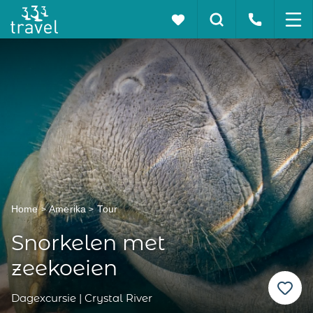
Home
Amerika
Tour
Snorkelen met
zeekoeien
Dagexcursie | Crystal River