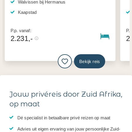
Walvissen bij Hermanus
Kaapstad
P.p. vanaf:
P.p
2.231,-
2
Bekijk reis
Jouw privéreis door Zuid Afrika,
op maat
Dé specialist in betaalbare privé reizen op maat
Advies uit eigen ervaring van jouw persoonlijke Zuid-