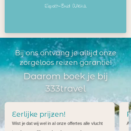
Expert-Zuid Afrika
Bij ons ontvang je altijd onze
zorgeloos reizen garantie!
Daarom boek je bij
333travel
Eerlijke prijzen!
R
Wist je dat wij wel in al onze offertes alle vlucht
Al