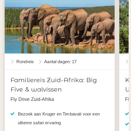
Rondreis
Aantal dagen: 17
Familiereis Zuid-Afrika: Big
K
Five & walvissen
W
Fly Drive Zuid-Afrika
Fl
Bezoek aan Kruger en Timbavati voor een
ultieme safari ervaring