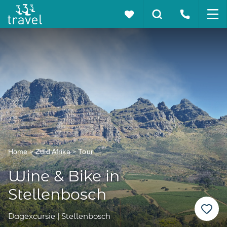
Home
Zuid Afrika
Tour
Wine & Bike in
Stellenbosch
Dagexcursie | Stellenbosch