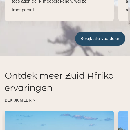
toeslagen gelijk meeberekenen, wel zo
aa
transparant.
re
Bekijk alle voordelen
Ontdek meer Zuid Afrika
ervaringen
BEKIJK MEER >