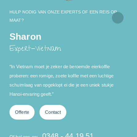
HULP NODIG VAN ONZE EXPERTS OF EEN REIS OP
MAAT?
Sharon
Expert-Vietnam
“In Vietnam moet je zeker de beroemde eierkoffie
"
proberen: een romige, zoete koffie met een luchtige
w
schuimlaag van opgeklopt ei die je een uniek stukje
d
Hanoi-ervaring geeft.”
Offerte
Contact
0348 - 44 19 51
Of bel ons op:
O