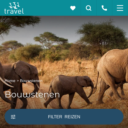
Home
Bouwstenen
Bouwstenen
FILTER
REIZEN