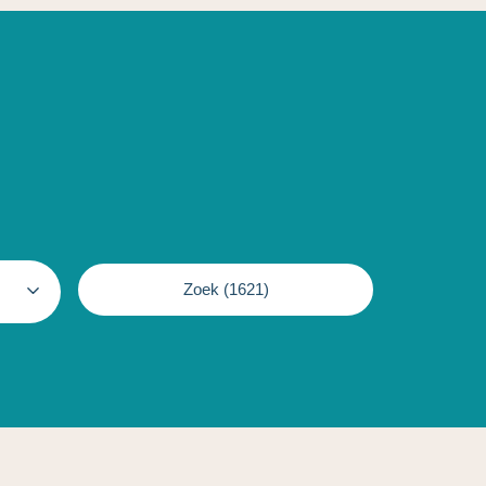
Zoek (
1621
)