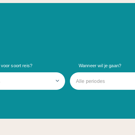
voor soort reis?
Wanneer wil je gaan?
s
Alle periodes