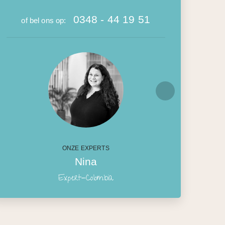
0348 - 44 19 51
of bel ons op:
ONZE EXPERTS
Nina
Expert-Colombia