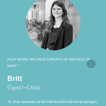
HULP NODIG VAN ONZE EXPERTS OF EEN REIS OP
MAAT?
Britt
Expert-China
"In Xi’an bewonder je het indrukwekkende terracottaleger,
"