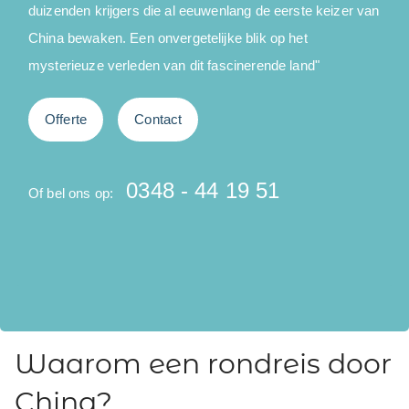
duizenden krijgers die al eeuwenlang de eerste keizer van
China bewaken. Een onvergetelijke blik op het
v
mysterieuze verleden van dit fascinerende land"
a
Offerte
Contact
0348 - 44 19 51
Of bel ons op:
O
Waarom een rondreis door
China?