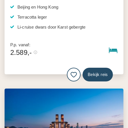
Beijing en Hong Kong
Terracotta leger
Li-cruise dwars door Karst gebergte
P.p. vanaf:
2.589,-
Bekijk reis