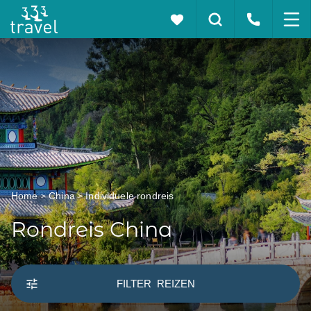
Home
China
Individuele rondreis
Rondreis China
FILTER
REIZEN