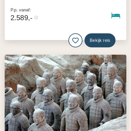
P.p. vanaf:
2.589,-
Bekijk reis