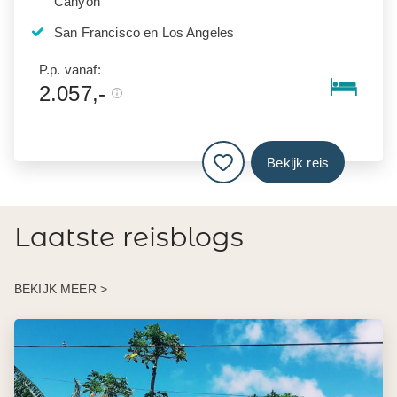
Canyon
San Francisco en Los Angeles
P.p. vanaf:
2.057,-
Bekijk reis
Laatste reisblogs
BEKIJK MEER >