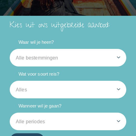
Kies uit ons uitgebreide aanbod:
Waar wil je heen?
Alle bestemmingen
Wat voor soort reis?
Alles
Wanneer wil je gaan?
Alle periodes