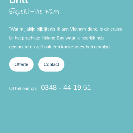
Expert-Vietnam
"Wat mij altijd bijblijft als ik aan Vietnam denk, is de cruise
“
bij het prachtige Halong Bay waar ik heerlijk heb
e
gedineerd en zelf ook een kookcurses heb gevolgd."
r
e
Offerte
Contact
0348 - 44 19 51
Of bel ons op:
O