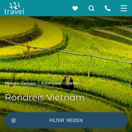
Home
Vietnam
Individuele rondreis
Rondreis Vietnam
FILTER
REIZEN