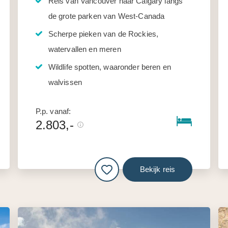
Reis van Vancouver naar Calgary langs
de grote parken van West-Canada
Scherpe pieken van de Rockies,
watervallen en meren
Wildlife spotten, waaronder beren en
walvissen
P.p. vanaf:
2.803,-
Bekijk reis