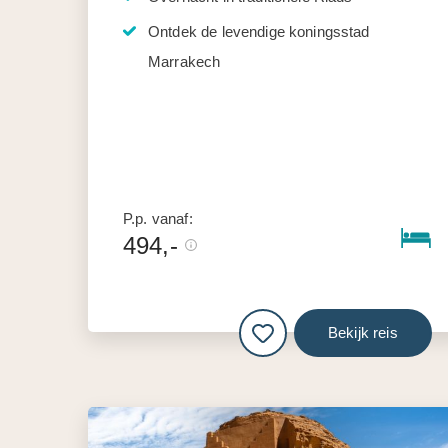
Ontdek de levendige koningsstad
Marrakech
P.p. vanaf:
494,-
Bekijk reis