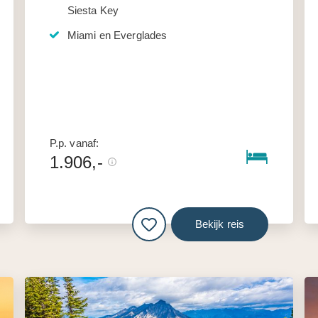
Siesta Key
Miami en Everglades
P.p. vanaf:
1.906,-
Bekijk reis