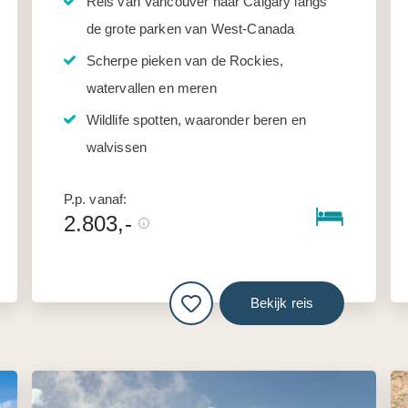
Reis van Vancouver naar Calgary langs
de grote parken van West-Canada
Scherpe pieken van de Rockies,
watervallen en meren
Wildlife spotten, waaronder beren en
walvissen
P.p. vanaf:
2.803,-
Bekijk reis