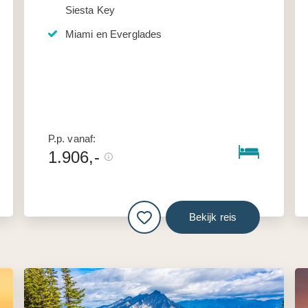
Siesta Key
Miami en Everglades
P.p. vanaf:
1.906,-
Bekijk reis