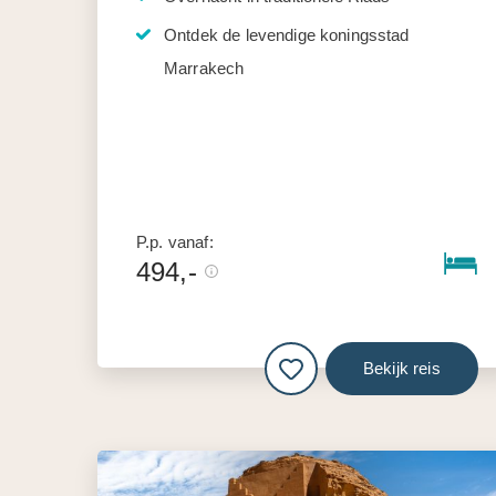
Ontdek de levendige koningsstad
Marrakech
P.p. vanaf:
494,-
Bekijk reis