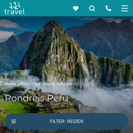
Home
Peru
Individuele rondreis
Rondreis Peru
FILTER
REIZEN