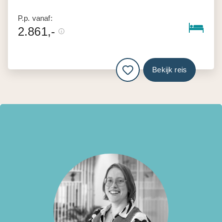
P.p. vanaf:
2.861,-
Bekijk reis