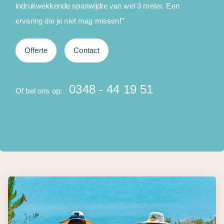
indrukwekkende spanwijdte van wel 3 meter. Een
ervaring die je niet mag missen!"
Offerte
Contact
O
0348 - 44 19 51
Of bel ons op: