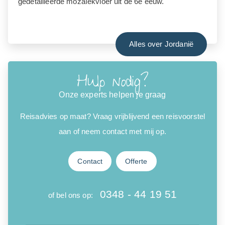
gedetailleerde mozaïekvloer uit de 6e eeuw.
Alles over Jordanië
Hulp nodig?
Onze experts helpen je graag
Reisadvies op maat? Vraag vrijblijvend een reisvoorstel
aan of neem contact met mij op.
Contact
Offerte
0348 - 44 19 51
of bel ons op: