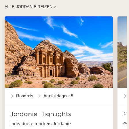
ALLE JORDANIË REIZEN >
Rondreis
Aantal dagen: 8
Jordanië Highlights
F
e
Individuele rondreis Jordanië