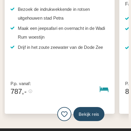
Fa
Bezoek de indrukwekkende in rotsen
uitgehouwen stad Petra
Maak een jeepsafari en overnacht in de Wadi
Rum woestijn
Drijf in het zoute zeewater van de Dode Zee
P.p. vanaf:
P.p
787,-
8
Bekijk reis