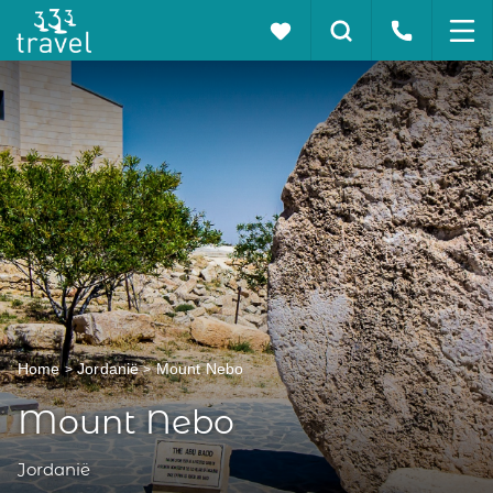
Home
Jordanië
Mount Nebo
Mount Nebo
Jordanië