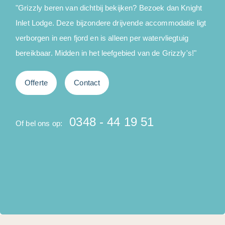
"
"Grizzly beren van dichtbij bekijken? Bezoek dan Knight
i
Inlet Lodge. Deze bijzondere drijvende accommodatie ligt
h
verborgen in een fjord en is alleen per watervliegtuig
p
bereikbaar. Midden in het leefgebied van de Grizzly's!"
D
Offerte
Contact
0348 - 44 19 51
Of bel ons op:
O