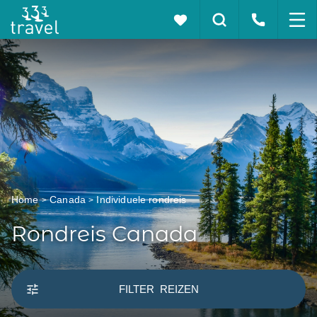
Home
Canada
Individuele rondreis
Rondreis Canada
FILTER
REIZEN