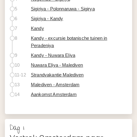
5
Sigiriya - Polonnaruwa - Sigirya
6
Sigiriya - Kandy
7
Kandy
8
Kandy - excursie botanische tuinen in
Peradeniya
9
Kandy - Nuwara Eliya
10
Nuwara Eliya - Malediven
11-12
Strandvakantie Malediven
13
Malediven - Amsterdam
14
Aankomst Amsterdam
Dag 1