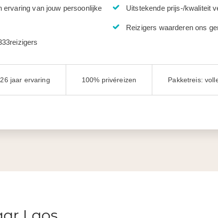
n ervaring van jouw persoonlijke
Uitstekende prijs-/kwaliteit 
Reizigers waarderen ons ge
333reizigers
26 jaar ervaring
100% privéreizen
Pakketreis: vol
aar Laos