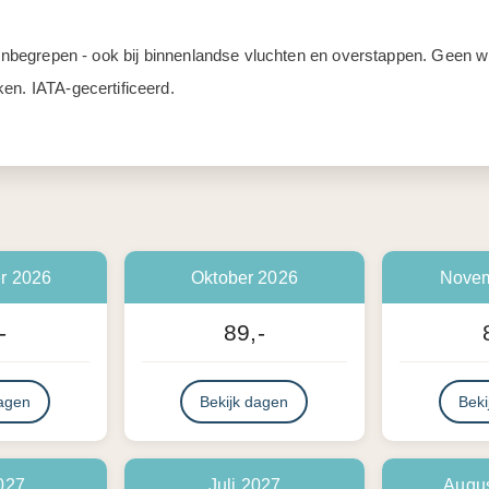
d inbegrepen - ook bij binnenlandse vluchten en overstappen. Geen
en. IATA-gecertificeerd.
r 2026
Oktober 2026
Novem
-
89,-
dagen
Bekijk dagen
Beki
027
Juli 2027
Augu