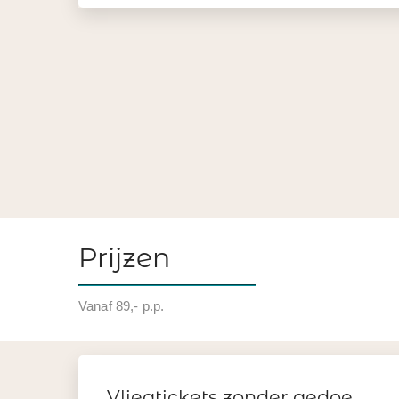
Prijzen
Vanaf 89,- p.p.
Vliegtickets zonder gedoe