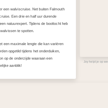
r een walviscruise. Net buiten Falmouth
cruise. Een drie en half uur durende
een natuurexpert. Tijdens de boottocht heb
walvissen te spotten.
et een maximale lengte die kan variëren
rden opgetild tijdens het onderduiken,
oon op de onderzijde waaraan een
Joy helpt je op w
lijke aanblik!