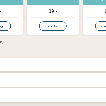
-
89,-
dagen
Bekijk dagen
Beki
8,-)