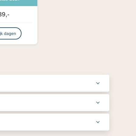
89,-
jk dagen