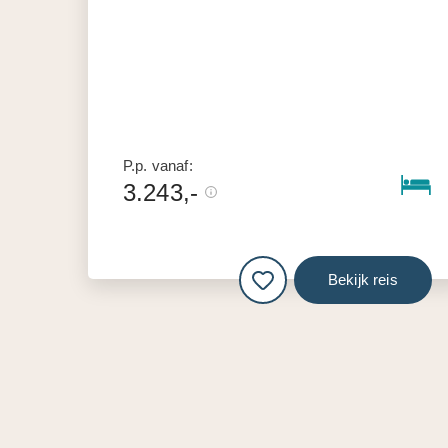
P.p. vanaf:
3.243,-
Bekijk reis