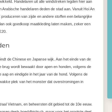
wikkeld. Handelaren uit alle windstreken legden hier aan
n Arabische handelaren deden de stad aan. Vanuit Hoi An
t produceren van zijde en andere stoffen een belangrijke
 dan ook goedkoop maatkleding laten maken, zeker een
 €20.
den
indt de Chinese en Japanse wijk. Aan het einde van de
e brug wordt bewaakt door apen en honden, volgens de
e aap en eindigde in het jaar van de hond. Volgens de
zwakke plek van het monster dat overstromingen in
raal Vietnam, en beheersten dit gebied tot de 10e eeuw.
waren deels boeddhistisch, maar voor het grootste deel