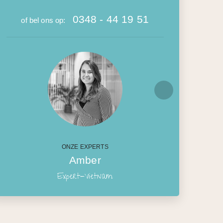
0348 - 44 19 51
of bel ons op:
ONZE EXPERTS
Amber
Expert-Vietnam