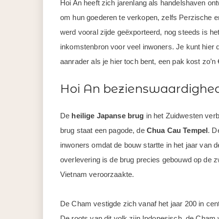
Hoi An heeft zich jarenlang als handelshaven ont
om hun goederen te verkopen, zelfs Perzische e
werd vooral zijde geëxporteerd, nog steeds is he
inkomstenbron voor veel inwoners. Je kunt hier
aanrader als je hier toch bent, een pak kost zo’n
Hoi An bezienswaardighe
De
heilige Japanse brug
in het Zuidwesten verb
brug staat een pagode, de
Chua Cau Tempel
. D
inwoners omdat de bouw startte in het jaar van d
overlevering is de brug precies gebouwd op de 
Vietnam veroorzaakte.
De Cham vestigde zich vanaf het jaar 200 in cent
De roots van dit volk zijn Indonesisch, de Cham 