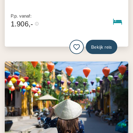
P.p. vanaf:
1.906,-
Bekijk reis