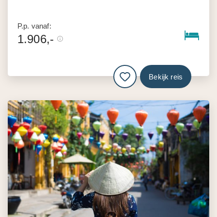
P.p. vanaf:
1.906,-
Bekijk reis