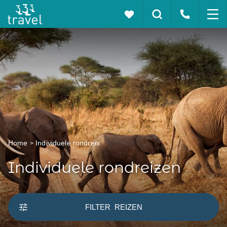
Home
Individuele rondreis
Individuele rondreizen
FILTER
REIZEN