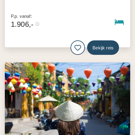
P.p. vanaf:
1.906,-
Bekijk reis