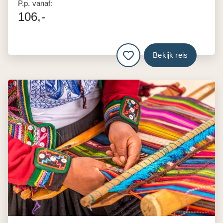
P.p. vanaf:
106,-
Bekijk reis