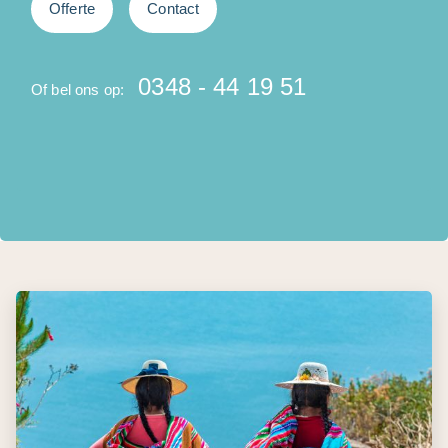
Offerte
Contact
0348 - 44 19 51
Of bel ons op:
O