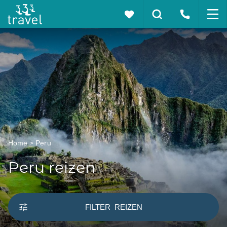
Home
Peru
Peru reizen
FILTER
REIZEN