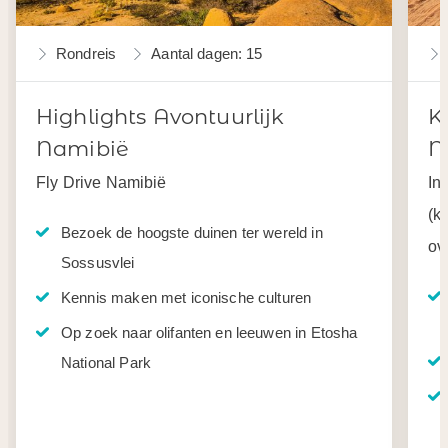
Rondreis
Aantal dagen: 15
Highlights Avontuurlijk
K
Namibië
N
Fly Drive Namibië
In
(k
Bezoek de hoogste duinen ter wereld in
ov
Sossusvlei
Kennis maken met iconische culturen
Op zoek naar olifanten en leeuwen in Etosha
National Park