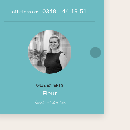
0348 - 44 19 51
of bel ons op:
ONZE EXPERTS
Fleur
Expert-Namibië