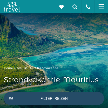
Home
Mauritius
Strandvakantie
Strandvakantie Mauritius
FILTER
REIZEN